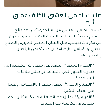
ماسك الطمي العشبي: تنظيف عميق
للبشرة
ماسك الطمي العشبي من إلينا كوزمتكس هو منتج
مصمم خصيصًا لتنظيف البشرة الدهنية بعمق. يتكون
من مكونات طبيعية مثل الشاي الأخضر الصيني، والنعناع
الجبلي، والقرنفل، بالإضافة إلى مستخلص الزنجبيل
والطين الهندي.
**الشاي الأخضر**: يحتوي على مضادات الأكسدة التي
تحارب الجذور الحرة وتساعد في تقليل علامات
الشيخوخة.
**النعناع الجبلي**: يضفي شعورًا بالانتعاش ويعمل
على تهدئة البشرة.
**القرنفل**: يمتاز بخصائصه المضادة للبكتيريا، مما
يساعد في مكافحة حب الشباب.