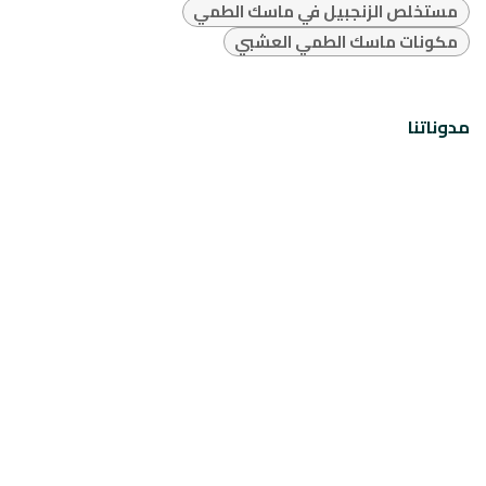
مستخلص الزنجبيل في ماسك الطمي
مكونات ماسك الطمي العشبي
مدوناتنا
منتجات الينا كوزمتكس و مكوناتها
قالوا عن إلينا | تجارب حقيقية من قلب الحياة اليومية
عالم إلينا للجمال | العناية مش بس منتج… دي حكاية بتتكتب
كل يوم
تسجيل الدخول
حتى تترك تعليقاً